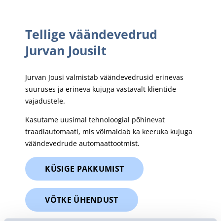
Tellige väändevedrud
Jurvan Jousilt
Jurvan Jousi valmistab väändevedrusid erinevas
suuruses ja erineva kujuga vastavalt klientide
vajadustele.
Kasutame uusimal tehnoloogial põhinevat
traadiautomaati, mis võimaldab ka keeruka kujuga
väändevedrude automaattootmist.
KÜSIGE PAKKUMIST
VÕTKE ÜHENDUST