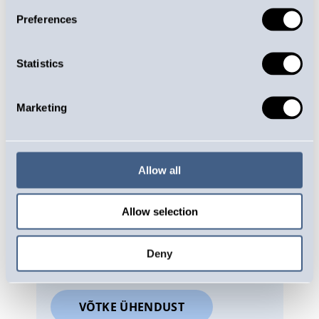
Preferences
jõud kasvab vedru pööramisel
lineaarselt
lihtne kohandada erinevateks
Statistics
vajadusteks
materjalidena kasutatakse vedruterast,
õlikarastatud vedruterast ning
Marketing
galvaanitud, roostevaba ja
happekindlat vedrutraati ning muid
eriteraseid, näiteks tulekindel
Allow all
vedruteras
traadi paksus jääb vahemikku 0,2–20,0
mm
Allow selection
Võtke meiega ühendust juba tootearenduse
etapis! Nii saate vajalikud osad õigeaegselt
Deny
kätte.
VÕTKE ÜHENDUST