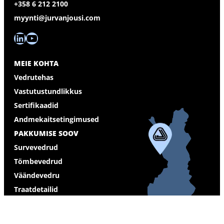
+358 6 212 2100
myynti@jurvanjousi.com
LinkedIn
YouTube
MEIE KOHTA
Vedrutehas
Vastutustundlikkus
Sertifikaadid
Andmekaitsetingimused
PAKKUMISE SOOV
Survevedrud
Tömbevedrud
Väändevedru
Traatdetailid
Koonusvedrud
Lehtvedrud ja lehtdetailid