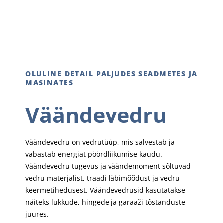
OLULINE DETAIL PALJUDES SEADMETES JA
MASINATES
Väändevedru
Väändevedru on vedrutüüp, mis salvestab ja
vabastab energiat pöördliikumise kaudu.
Väändevedru tugevus ja väändemoment sõltuvad
vedru materjalist, traadi läbimõõdust ja vedru
keermetihedusest. Väändevedrusid kasutatakse
näiteks lukkude, hingede ja garaaži tõstanduste
juures.